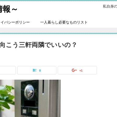
私自身
情報～
ライバシーポリシー
一人暮らし必要なものリスト
向こう三軒両隣でいいの？
0
0
+1