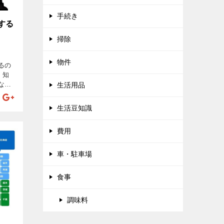
手続き
する
掃除
物件
るの
 知
なら
生活用品
な活
 消防
生活豆知識
は全
費用
車・駐車場
食事
調味料