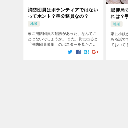
消防団員はボランティアではない
郵便局
ってホント？準公務員なの？
れは？
地域
地域
家に消防団員の勧誘があった、なんてこ
家に小銭
とはないでしょうか。 また、街に出ると
ある話で
「消防団員募集」のポスターを見たこと
ておいて
がないでしょうか。 消防士は消防署に勤
るのがベ
める本職の人ですが、消防団員は自分の
か、入金
仕事を持ちながらも消防活動に参加して
の点につ
[…]
[…]