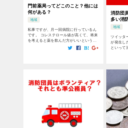
門前薬局ってどこのこと？他には
何がある？
消防団
多い消
地域
地域
私事ですが、月一回病院に行っているん
です。 コレステロール値が高くて、将来
ツイッタ
を考えると薬を飲んだ方がいいというこ
が発生し
とで毎月通っています。 先生が先日、
といって
「門前薬局とドラッグストアの薬局
その逆も
と・・・」 と聞きなれない「門前薬局」
すると、
と […]
知らない
[…]