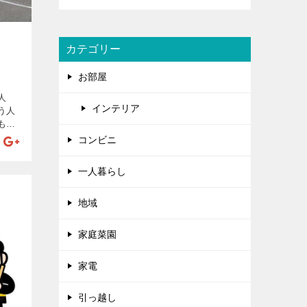
カテゴリー
お部屋
人
インテリア
う人
もの
員は自
コンビニ
して
って
一人暮らし
地域
家庭菜園
家電
引っ越し