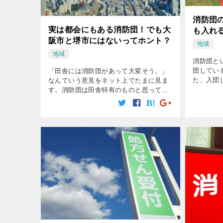
消防団
実は都会にもある消防団！でも大
も入れ
阪市と堺市にはないってホント？
地域
地域
消防団と
団してい
「田舎には消防団があって大変そう。」
た、入団
なんていう意見をネット上でたまに見ま
れません
す。消防団は田舎特有のものと思ってい
比較的多
る人がわりといるんです。 しかし都会に
ないとい
もちゃんとあるんですよ。 都会にもある
[…]
なら全国的にあるものなのかと思って
[…]