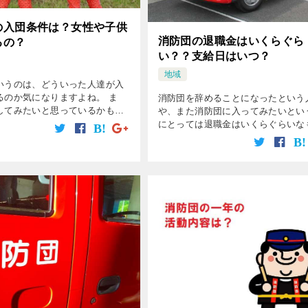
の入団条件は？女性や子供
消防団の退職金はいくらぐら
るの？
い？？支給日はいつ？
地域
いうのは、どういった人達が入
るのか気になりますよね。 ま
消防団を辞めることになったという
してみたいと思っているかもし
や、また消防団に入ってみたいとい
。 消防団員は全国で80万人いて
にとっては退職金はいくらぐらいな
いのですが、なじみが薄く知ら
なのか気になるでしょう。 消防団
う人も多いです。 また、消防
分の仕事を持ちながらも消防活動を
いる人でボランティアなのかなと思
しま […]