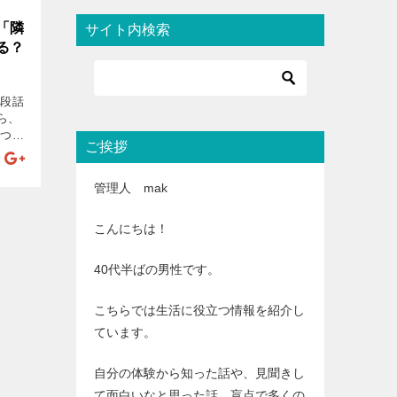
「隣
サイト内検索
る？
普段話
ら、
につい
ご挨拶
と意味
けん」
…]
管理人 mak
こんにちは！
40代半ばの男性です。
こちらでは生活に役立つ情報を紹介し
ています。
自分の体験から知った話や、見聞きし
て面白いなと思った話、盲点で多くの