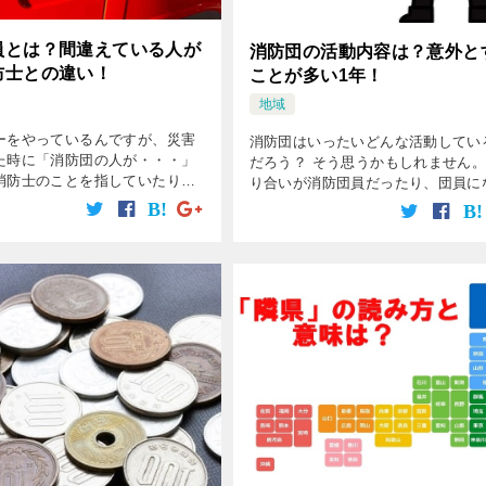
員とは？間違えている人が
消防団の活動内容は？意外と
防士との違い！
ことが多い1年！
地域
ーをやっているんですが、災害
消防団はいったいどんな活動してい
た時に「消防団の人が・・・」
だろう？ そう思うかもしれません。
消防士のことを指していたり、
り合いが消防団員だったり、団員に
よくみられたんです。 「もしか
ないかと勧誘されたりすると、どん
消防団員と消防士は違うことを
動しているのか気になりますよね。
人が多いのではないか・・」 そ
団はおおむね全国にあり、活動内容
[…]