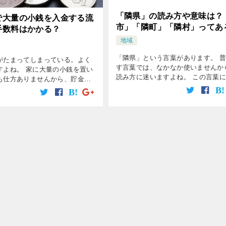
「隣県」の読み方や意味は？
で大量の小銭を入金する流
市」「隣町」「隣村」ってあ
手数料はかかる？
地域
「隣県」という言葉があります。 
がたまってしまっている。よく
す言葉では、なかなか使いませんか
すよね。 家に大量の小銭を置い
読み方に迷いますよね。 この言葉
も仕方ありませんから、貯金す
て紹介します。 「隣県」の読み方
ストです。 手数料はかかるの
は？ 「隣県」の読み方は、「りん
の流れはどんな感じなのか、こ
です。 「隣」の訓読みは「とな（ [
いて紹介します。 ＡＴＭは故障