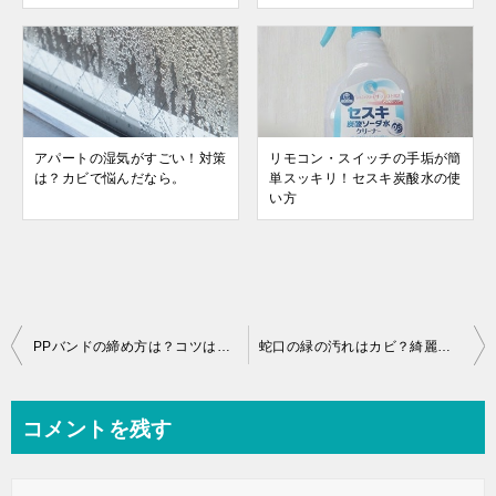
アパートの湿気がすごい！対策
リモコン・スイッチの手垢が簡
は？カビで悩んだなら。
単スッキリ！セスキ炭酸水の使
い方
投
PPバンドの締め方は？コツは輪っかを作ること！
蛇口の緑の汚れはカビ？綺麗にする方法は？
稿
ナ
コメントを残す
ビ
ゲ