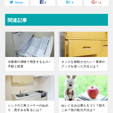
Tweet
0
0
+1
関連記事
冷蔵庫の掃除で用意するもの！
タンスを移動させたい！業者や
手順と頻度
グッズを使った方法とは？
シンクの三角コーナーのぬめ
ぬいぐるみは燃えるゴミ？粗大
り・黒ずみを取るには？
ごみ？他の処分方法は？