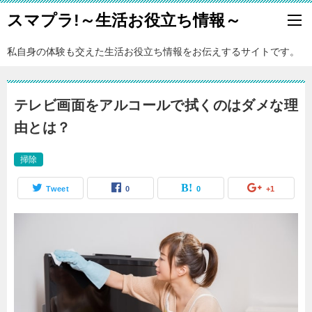
スマプラ!～生活お役立ち情報～
私自身の体験も交えた生活お役立ち情報をお伝えするサイトです。
テレビ画面をアルコールで拭くのはダメな理
由とは？
掃除
Tweet
0
0
+1