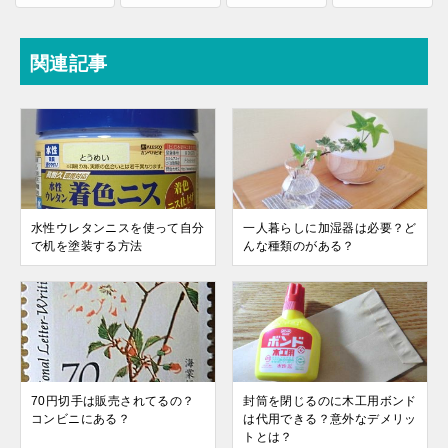
関連記事
水性ウレタンニスを使って自分
一人暮らしに加湿器は必要？ど
で机を塗装する方法
んな種類のがある？
70円切手は販売されてるの？
封筒を閉じるのに木工用ボンド
コンビニにある？
は代用できる？意外なデメリッ
トとは？